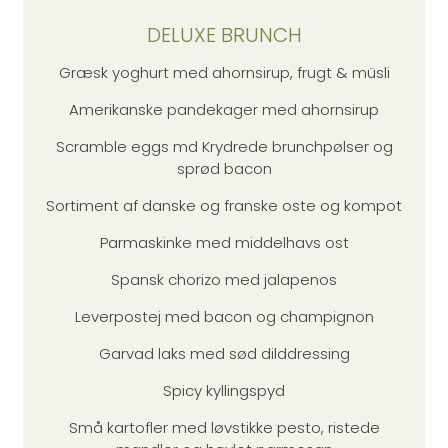
DELUXE BRUNCH
Græsk yoghurt med ahornsirup, frugt & müsli
Amerikanske pandekager med ahornsirup
Scramble eggs md Krydrede brunchpølser og
sprød bacon
Sortiment af danske og franske oste og kompot
Parmaskinke med middelhavs ost
Spansk chorizo med jalapenos
Leverpostej med bacon og champignon
Garvad laks med sød dilddressing
Spicy kyllingspyd
Små kartofler med løvstikke pesto, ristede